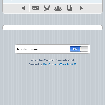
Mobile Theme
All content Copyright Kusumoto Blog!
Powered by
WordPress
+
WPtouch 1.9.35