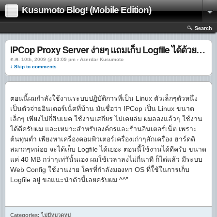
Kusumoto Blog! (Mobile Edition)
Search
IPCop Proxy Server ง่ายๆ แถมเก็บ Logfile ได้ด้วย…
ต.ค. 10th, 2009 @ 03:09 pm › Azerdar Kusumoto
↓ Skip to comments
ตอนนี้ผมกำลังใช้งานระบบปฏิบัติการที่เป็น Linux ตัวเล็กๆตัวหนึ่ง
เป็นตัวจ่ายอินเตอร์เน็ตที่บ้าน มันชื่อว่า IPCop เป็น Linux ขนาด
เล็กๆ เพียงไม่กี่สิบเมค ใช้งานเสถียร ไม่เคยล่ม ผมลองแล้วๆ ใช้งาน
ได้ดีครับผม และเหมาะสำหรับองค์กรและร้านอินเตอร์เน็ต เพราะ
ต้นทุนต่ำ เพียงหาเครื่องคอมพิวเตอร์เครื่องเก่าๆสักเครื่อง ฮาร์ดดิ
สมากๆหน่อย จะได้เก็บ Logfile ได้เยอะ ตอนนี้ใช้งานได้ดีครับ ขนาด
แค่ 40 MB กว่าๆเท่าันั้นเอง ผมใช้เวลาลงไม่กี่นาที ก็ได่แล้ว มีระบบ
Web Config ใช้งานง่าย ใครที่กำลังมองหา OS ที่ใ้ช้ในการเก็บ
Logfile อยู่ ขอแนะนำตัวนี้เลยครับผม ^^”
Categories: ไม่มีหมวดหมู่