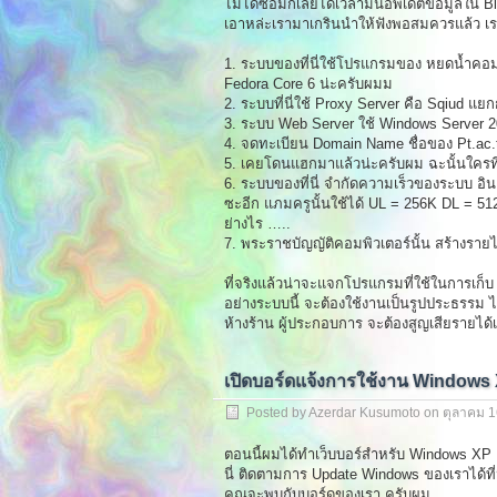
ไม่ได้ซ่อมก็เลยได้เวลามันอัพเดตข้อมูลใน Blo
เอาหล่ะเรามาเกรินนำให้ฟังพอสมควรแล้ว เราไป
1. ระบบของที่นี่ใช้โปรแกรมของ หยดน้ำคอมพ
Fedora Core 6 น่ะครับผมม
2. ระบบที่นี่ใช้ Proxy Server คือ Sqiud แยกกั
3. ระบบ Web Server ใช้ Windows Server 2
4. จดทะเบียน Domain Name ชื่อของ Pt.ac.th 
5. เคยโดนแฮกมาแล้วน่ะครับผม ฉะนั้นใครที่ต้
6. ระบบของที่นี่ จำกัดความเร็วของระบบ อิน
ซะอีก แภมครูนั้นใช้ได้ UL = 256K DL = 51
ย่างไร …..
7. พระราชบัญญัติคอมพิวเตอร์นั้น สร้างรายได
ที่จริงแล้วน่าจะแจกโปรแกรมที่ใช้ในการเก็บ In
อย่างระบบนี้ จะต้องใช้งานเป็นรูปประธรรม ไม
ห้างร้าน ผู้ประกอบการ จะต้องสูญเสียรายได้เ
เปิดบอร์ดแจ้งการใช้งาน Windows
Posted by Azerdar Kusumoto on
ตุลาคม 1
ตอนนี้ผมได้ทำเว็บบอร์สำหรับ Windows XP K
นี่ ติดตามการ Update Windows ของเราได้ที่
คุณจะพบกับบอร์ดของเรา ครับผม