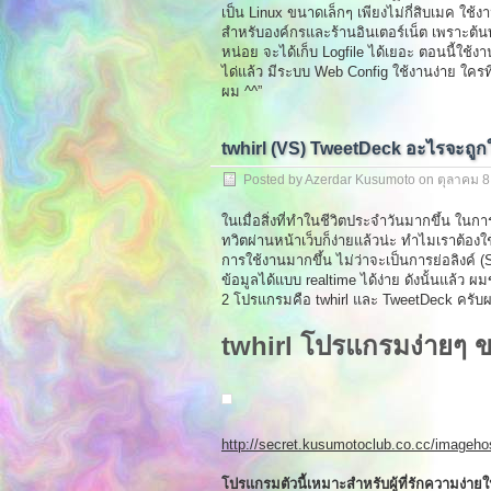
เป็น Linux ขนาดเล็กๆ เพียงไม่กี่สิบเมค ใช
สำหรับองค์กรและร้านอินเตอร์เน็ต เพราะต้นทุ
หน่อย จะได้เก็บ Logfile ได้เยอะ ตอนนี้ใช้งา
ได่แล้ว มีระบบ Web Config ใช้งานง่าย ใครที
ผม ^^”
twhirl (VS) TweetDeck อะไรจะถูก
Posted by Azerdar Kusumoto on
ตุลาคม 8
ในเมื่อสิ่งที่ทำในชีวิตประจำวันมากขึ้น ใน
ทวิตผ่านหน้าเว็บก็ง่ายแล้วน่ะ ทำไมเราต้
การใช้งานมากขึ้น ไม่ว่าจะเป็นการย่อลิงค์
ข้อมูลได้แบบ realtime ได้ง่าย ดังนั้นแล้ว
2 โปรแกรมคือ twhirl และ TweetDeck ครับ
twhirl โปรแกรมง่ายๆ 
http://secret.kusumotoclub.co.cc/image
โปรแกรมตัวนี้เหมาะสำหรับผู้ที่รักความง่าย