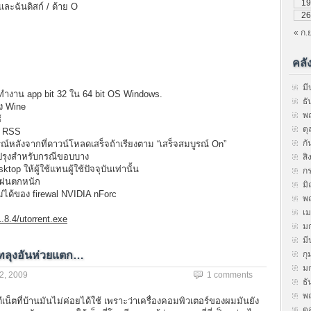
19
และฉันดิสก์ / ด้าย O
26
« ก.ย
คลั
ม
ื่อทำงาน app bit 32 ใน 64 bit OS Windows.
ธ
้ง Wine
พ
้
ต
าก RSS
ก
รณ์หลังจากที่ดาวน์โหลดเสร็จถ้าเรียงตาม “เสร็จสมบูรณ์ On”
ปรุงสำหรับกรณีขอบบาง
ส
sktop ให้ผู้ใช้แทนผู้ใช้ปัจจุบันเท่านั้น
ก
อบฝนตกหนัก
มิ
นไม่ได้ของ firewal NVIDIA nForc
พ
เ
.8.4/utorrent.exe
ม
ม
ัทลุงอันห่วยแตก…
กุ
ม
2, 2009
1 comments
ธ
พ
น็ตที่บ้านมันไม่ค่อยได้ใช้ เพราะว่าเครื่องคอมพิวเตอร์ของผมมันยัง
ต