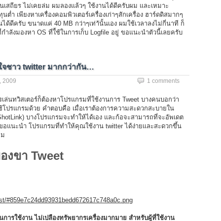
้งานเสถียร ไม่เคยล่ม ผมลองแล้วๆ ใช้งานได้ดีครับผม และเหมาะ
นต่ำ เพียงหาเครื่องคอมพิวเตอร์เครื่องเก่าๆสักเครื่อง ฮาร์ดดิสมากๆ
นได้ดีครับ ขนาดแค่ 40 MB กว่าๆเท่าันั้นเอง ผมใช้เวลาลงไม่กี่นาที ก็
่กำลังมองหา OS ที่ใ้ช้ในการเก็บ Logfile อยู่ ขอแนะนำตัวนี้เลยครับ
ใจชาว twitter มากกว่ากัน…
, 2009
1 comments
การเล่นทวิสเตอร์ก็ต้องหาโปรแกรมที่ใช้งานการ Tweet บางคนบอกว่า
องใช้โปรแกรมด้วย คำตอบคือ เมื่อเราต้องการความสะดวกสะบายใน
 (ShotLink) บางโปรแกรมจะทำให้ได้เอง และก้อจะสามารถที่จะอัพเดต
 ผมขอแนะนำ โปรแกรมที่ทำให้คุณใช้งาน twitter ได้ง่ายและสะดวกขึ้น
ผม
ของขา Tweet
host/#859e7c24dd93931bedd672617c748a0c.png
ในการใช้งาน ไม่เปลืองทรัพยากรเครื่องมากมาย สำหรับผู้ที่ใช้งาน