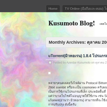
Home
TV Online (มือถือและคอม) 
Kusumoto Blog!
เทคโนโ
Monthly Archives:
ตุลาคม 20
uTorrent(มิวทอเรน) 1.8.4 โปรแกรม 
Posted by Azerdar Kusumoto on
ตุลาคม 2
หลายๆคนคงเคยวิ่งไฟล์ผ่าน Protocol Bittorr
2bbit siambit หรือจะเป็น cosmoneo ครับผม
เป็นการใช้งานโปรแกรมที่เล็ก ประหยัดพื้นที่ 
แต่ว่าบางเว็บไซต์ไม่อนุญาตให้ใช้งาน เช่น Si
uTorrent(อ่านว่า มิวทอเรน) สามารถที่จะใช้ง
การปรับปรุง ดังนี้ครับ