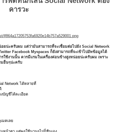
พัดที่นักเล่น Social Network ต้อง
คารวะ
host/#864a17205753fa6920e14b757a529001.png
่อยน่ะครับผม แต่ว่ามันสามารถที่จะเชื่อมต่อไปยัง Social Network
น Twitter Facebook Myspaces ก็ยังสามารถที่จะเข้าไปอัพข้อมูลได้
ารใช้งานนั้น ควรมีแรมในเครื่องค่อนข้างสูงหน่อยน่ะครับผม เพราะ
มอื่นๆน่ะครับ
ial Network ได้หลายที่
้
งบัญชีได้ละเอียด
ยๆเมคเลย
คุ้นหน้าตา แต่พอใช้นานๆไปก็ชินเอง