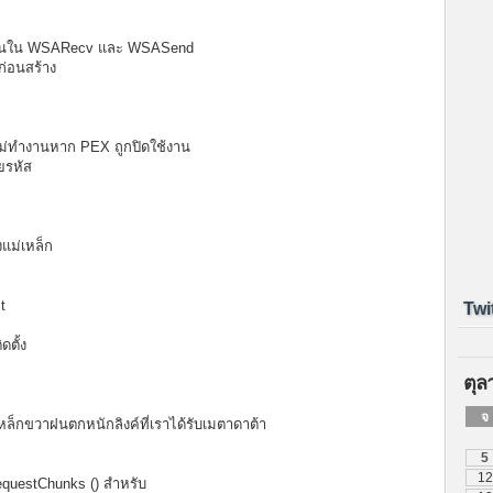
ดขึ้นใน WSARecv และ WSASend
ก่อนสร้าง
จะไม่ทำงานหาก PEX ถูกปิดใช้งาน
ยรหัส
งแม่เหล็ก
t
Twi
ดตั้ง
ตุล
จ
หล็กขวาฝนตกหนักลิงค์ที่เราได้รับเมตาดาต้า
5
12
equestChunks () สำหรับ