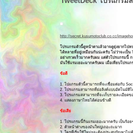
TweetDeck โปรแกรมสาร
http://secret.kusumotoclub.co.cc/image
โปรแกรมตัวนี้ดูหน้าตาแล้วอาจดูยุ่งยากไปหน
ได้หลายที่อยู่เหมือนกันน่ะครับ ไม่ว่าจะเป็
อย่างรวดเร็วมากครับผม แต่ตัวโปรแกรมนี้ ก
มันใช้แรมเยอะมากครับผม เมื่อเทียบโปรแกร
ข้อดี
1. โปแกรมตัวนี้สามารถที่จะเชื่อมต่อกับ Soc
2. โปรแกรมสามารถที่ย่อลิงค์แบบอัตโนมัติได
3. โปรแกรมสสามารถที่จะเก็บรายละเอียดขอ
4. แสดงภาษาไทยได้ค่อนข้างดี
ข้อเสีย
1. โปรแกรมนี้กินแรมเยอะมากครับ เป็นร้อ
2. ตัวหน้าต่างของมันใหญ่เถอะถะมาก
3. ใครที่เริ่มใช้ใหม่ๆจะต้องประสบปัญหาไม่