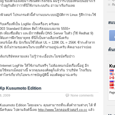
g ของตัวเองเลยมาใช้เน็ตที่โรงเรียน ผมรู้ว่าระบบองที่นี่เป็นอย่างไร
ก
ดูกันดีกว่าว่าที่นี่ใช้งานระบบกัน อ่าวมาเริ่มกันเลย
ิวเตอร์ โปรแกรมตัวนี้ทำงานบนระบบปฏิบัติการ Linux รู้สึกว่าจะใช้
สแป
บเครื่องที่เป็น Logfile เป็นเครื่องๆ ครับผม
003 Standard Edition ติดไวรัสงอมแงมเรย 5555+
เพียงชื่อเดียว และมีการติดตั้ง DNS Server ในตัว (ใช้ Redhat 9)
องการฝึกวิธยายุทธ ที่นี่ก็เป็นทางเลือกหนึ่งครับ
เทอร์เน็ต คือ นักเรียนใช้ได้แค่ UL = 128K DL = 256K ช้ากะต่ำลาก
2K ยังไม่รวมของคนในระบบที่ทำงานอยู่น่ะครับ คิดเอาเองว่าเปงอ
ค้น
้แก่บริษัทหลายแห่ง ไม่รู้ว่าจะเอิ้อประโยชน์หรือป่าว
ternet LogFile ให้ใช้งานกันฟรีๆ ไม่ต้องหมกเม็ดเรื่องนี้อยู่ อีก
่ใช้หมกเม็ดอย่างนี้ พวกคุณลองคิดดูก็แล้วกัน ว่าบริษัท โรงเรียน
ท่าไหร่เกี่ยวกับไอพระราชบัญญัตินี้ ลองคิดดูเอาน่ะครับ
 Xp Kusumoto Edition
6, 2009
None comments
usumoto Edition โดยเฉพาะ คุณสามารถที่จะตั้งคำถามต่างๆ ได้ ที่
นี่ครับผม ไปตามลิงค์นี้เลย
http://www.โลกคอมพิวเตอร์.co.cc
แล้ว