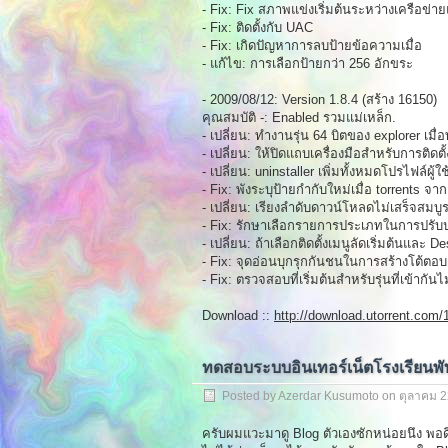
- Fix: Fix สภาพแข่งเริ่มต้นระหว่างเครือข่าย
- Fix: ติดตั้งกับ UAC
- Fix: เกิดปัญหาการลบป้ายข้อความเมื่อ
- แก้ไข: การเลือกป้ายกว่า 256 อักขระ
- 2009/08/12: Version 1.8.4 (สร้าง 16150)
คุณสมบัติ -: Enabled รวมแม่เหล็ก.
- เปลี่ยน: ทำงานรุ่น 64 บิตของ explorer เม
- เปลี่ยน: ให้ปิดแถบเครื่องมือสำหรับการติดตั
- เปลี่ยน: uninstaller เพิ่มทั้งหมดโปรไฟล์ผู้ใช
- Fix: พังระบุป้ายกำกับใหม่เมื่อ torrents จ
- เปลี่ยน: เรียงลำดับดาวน์โหลดไม่เสร็จสมบู
- Fix: รักษาเลือกรายการประเภทในการปรับ
- เปลี่ยน: ถ้าเลือกติดตั้งเมนูลัดเริ่มต้นและ De
- Fix: จุดอ่อนบุกรุกกันชนในการสร้างโต้ต
- Fix: ตรวจสอบที่เริ่มต้นสำหรับรุ่นที่เข้ากั
Download ::
http://download.utorrent.com/1
ทดสอบระบบอินเทอร์เน็ตโรงเรียนพ
Posted by Azerdar Kusumoto on
ตุลาคม 2
ครับผมแวะมาดู Blog ตัวเองซักหน่อยนึง พอดีเ