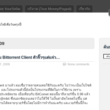
โดย YourSn0w
บริจาค (True Money/Paypal)
เกี่ยวกับ
ลยีเพื่อวันพรุ่งนี้!
09
ค้น
Bittorrent Client ตัวจิ๊วๆแต่แจ่ว…
7, 2009
None comments
ent มาแล้ว ผมเชื่อว่าหลายคนเคยใช้กันนะครับ ไม่ว่าจะเป็นเว็บไซต์
 และโปรแกรมตัวนี้ยังเป็นโปรแกรมที่ฮิดในการใช้งาน เพราะ
ประหยัดแรม เมื่อเทียบกับ BitComet ตอนนี้มาถึงเวอร์ชั้น 0.99 แล้ว
@mbit ซึ่งบอกชัดเจนเลยว่าไม่ให้ใช้ ไม่งั้นค่าอัพโหลดไม่ขึ้น แต่
านได้หลายๆเวอร์ชั้นโดยไม่มีการจำกันน่ะครับ และเวอร์ชั้นนี้ก็จะ